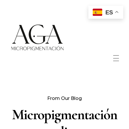
ES
Aga Micropigmentación
Micropigmentación paramédica y estética, micropuntura.
INICIO
From Our Blog
SOBRE MÍ
Micropigmentación
PORTFOLIO