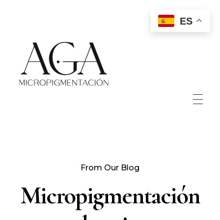
ES
Aga Micropigmentación
Micropigmentación paramédica y estética, micropuntura.
INICIO
From Our Blog
SOBRE MÍ
Micropigmentación
PORTFOLIO