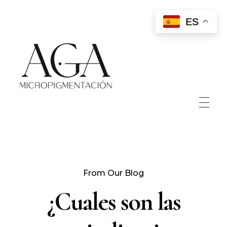
ES
Aga Micropigmentación
Micropigmentación paramédica y estética, micropuntura.
INICIO
From Our Blog
SOBRE MÍ
¿Cuales son las
PORTFOLIO