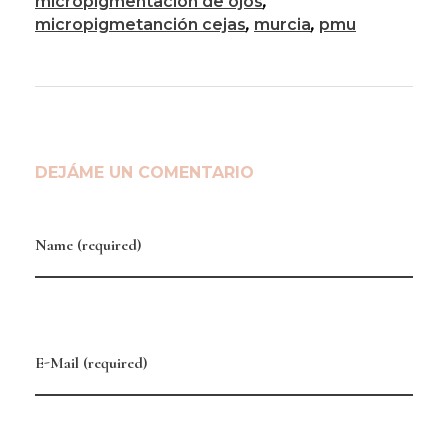
micropigmentación de ojos
,
micropigmetanción cejas
,
murcia
,
pmu
DEJÁME UN COMENTARIO
Name (required)
E-Mail (required)